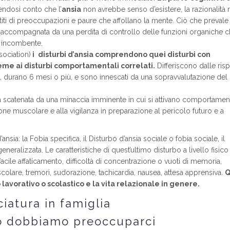
endosi conto che l’
ansia
non avrebbe senso d’esistere, la razionalità
ntiti di preoccupazioni e paure che affollano la mente. Ciò che prevale 
ni, accompagnata da una perdita di controllo delle funzioni organiche 
o incombente.
sociation)
i
disturbi d’ansia comprendono quei disturbi con
ieme ai disturbi comportamentali correlati.
Differiscono dalle ris
ti, durano 6 mesi o più, e sono innescati da una sopravvalutazione del
 scatenata da una minaccia imminente in cui si attivano comportament
ione muscolare e alla vigilanza in preparazione al pericolo futuro e a
nsia: la Fobia specifica, il Disturbo d’ansia sociale o fobia sociale, il
generalizzata. Le caratteristiche di quest’ultimo disturbo a livello fisic
facile affaticamento, difficoltà di concentrazione o vuoti di memoria,
muscolare, tremori, sudorazione, tachicardia, nausea, attesa apprensiva.
Q
vorativo o scolastico e la vita relazionale in genere.
iatura in famiglia
o dobbiamo preoccuparci