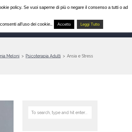
 cookie policy. Se vuoi saperne di più o negare il consenso a tutti o ad
onsenti all’uso dei cookie..
Accetto
Leggi Tutto
OLI
CONTATTAMI
ARCHIVIO ARTICOLI
ania Meloni
>
Psicoterapia Adulti
>
Ansia e Stress