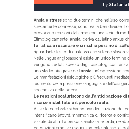
by
Stefania
Ansia e stress
sono due termini che nell’uso corr
strettamente connesse, sono realtà ben diverse. L
provocano reazioni d’allarme con una serie di modifi
Etimologicamente,
ansia
, deriva dal latino anxus che
fa fatica a respirare e si rischia persino di sof
riguardante l’esito di qualcosa che si teme sfavore
Nelle lingue anglosassoni esiste un unico termine 
vengono tradotti spesso dagli psicologi con “ansia”
uno stadio più grave dell’
ansia
, un’espressione nev
Le manifestazioni fisiologiche più frequenti mediat
l’aumento della pressione sanguigna e dell’ossigena
secchezza della bocca.
Le reazioni scaturiscono dall’anticipazione di
risorse mobilitate e il pericolo reale.
A livello cerebrale si hanno una diminuzione del co
intensificano l’attività mnemonica di ricerca e con
vissute da altri. La persona analizza, ricorda, rielab
colorazioni emotive esageratamente intense, di pot