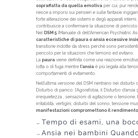
sopraffatta da quella emotiva
per cui, pur rend
riesce a imporsi sui pensieri e sulle fantasie ingiga
forte alterazione dei sistemi e degli apparati inter
contribuisce a confermare la situazione di pericol
Nel
DSM 5
(Manuale di dell’American Psychiatric As
caratteristiche di paura o ansia eccessive ins
transitorie indotte da stress perché sono persisten
pericolo per le situazioni che temono ed evitano.
La
paura
viene definita come una reazione emotiva
lotta o di fuga mentre
l’ansia
è più legata alla tens
comportamenti di evitamento.
Nell’ultima versione del DSM rientrano nei disturbi d’a
Disturbo di panico, l’Agorafobia, il Disturbo d’ansia 
irrequietezza , sensazioni di agitazione o tensione, 
irritabilità, vertigini, disturbi del sonno, tensione 
manifestazioni compromettono il rendimento la
Tempo di esami, una bocc
←
Ansia nei bambini Quand
→