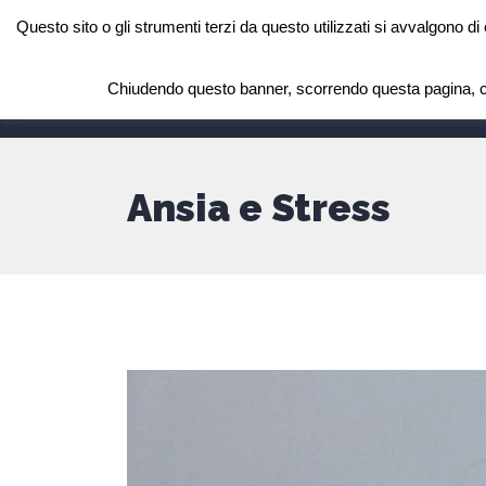
Questo sito o gli strumenti terzi da questo utilizzati si avvalgono di 
Dott.ssa Stefania Meloni
Psicologa Psicoterapeuta Ipnologa in Cagliari
Chiudendo questo banner, scorrendo questa pagina, cli
SU DI ME
DOVE RICEVO
Ansia e Stress