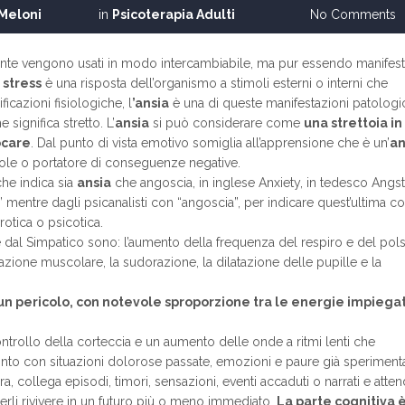
 Meloni
in
Psicoterapia Adulti
No Comments
ente vengono usati in modo intercambiabile, ma pur essendo manifest
o
stress
è una risposta dell’organismo a stimoli esterni o interni che
cazioni fisiologiche, l
’ansia
è una di queste manifestazioni patologi
 significa stretto. L’
ansia
si può considerare come
una strettoia in 
focare
. Dal punto di vista emotivo somiglia all’apprensione che è un’
an
vole o portatore di conseguenze negative.
che indica sia
ansia
che angoscia, in inglese Anxiety, in tedesco Angs
 mentre dagli psicanalisti con “angoscia”, per indicare quest’ultima 
rotica o psicotica.
e dal Simpatico sono: l’aumento della frequenza del respiro e del pol
zione muscolare, la sudorazione, la dilatazione delle pupille e la
 un pericolo, con notevole sproporzione tra le energie impiegat
ntrollo della corteccia e un aumento delle onde a ritmi lenti che
fronto con situazioni dolorose passate, emozioni e paure già speriment
ora, collega episodi, timori, sensazioni, eventi accaduti o narrati e atte
erli rivivere in un futuro più o meno immediato.
La parte cognitiva 