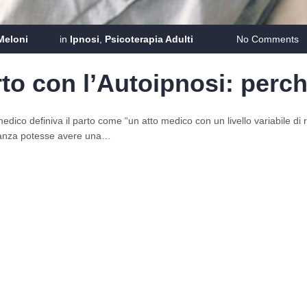
Meloni
in
Ipnosi
,
Psicoterapia Adulti
No Comments
rto con l’Autoipnosi: perc
edico definiva il parto come “un atto medico con un livello variabile di r
onanza potesse avere una…