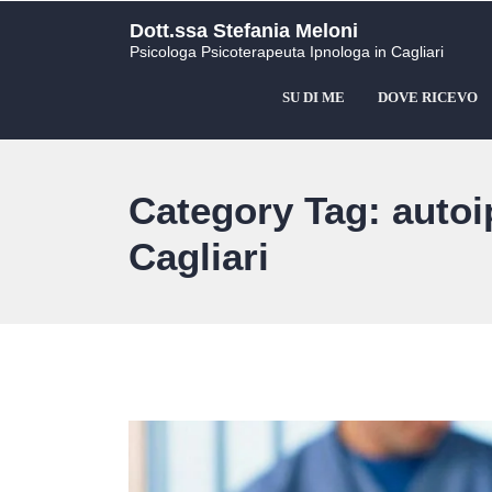
Dott.ssa Stefania Meloni
Psicologa Psicoterapeuta Ipnologa in Cagliari
SU DI ME
DOVE RICEVO
Category Tag: autoi
Cagliari