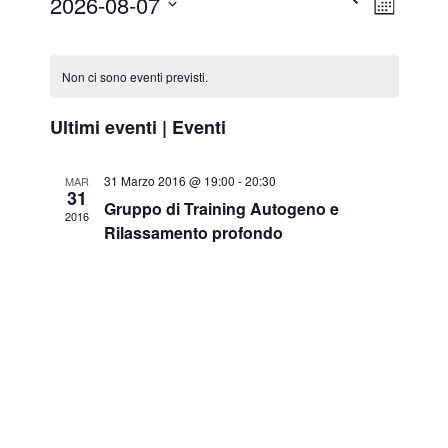
2026-08-07
MESE
la
Ricerca
Viste
data.
e
Navi
Non ci sono eventi previsti.
viste
Ultimi eventi | Eventi
Navigaz
31 Marzo 2016 @ 19:00
-
20:30
MAR
31
Gruppo di Training Autogeno e
2016
Rilassamento profondo